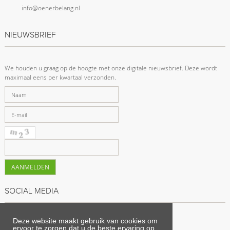
info@oenerbelang.nl
NIEUWSBRIEF
We houden u graag op de hoogte met onze digitale nieuwsbrief. Deze wordt
maximaal eens per kwartaal verzonden.
SOCIAL MEDIA
Deze website maakt gebruik van cookies om
Volg het Oener belang via
ervoor te zorgen dat u de beste ervaring op