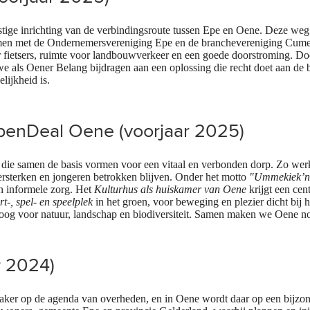
ige inrichting van de verbindingsroute tussen Epe en Oene. Deze weg 
Samen met de Ondernemersvereniging Epe en de branchevereniging Cum
or fietsers, ruimte voor landbouwverkeer en een goede doorstroming. Doo
we als Oener Belang bijdragen aan een oplossing die recht doet aan d
lijkheid is.
rpenDeal Oene (voorjaar 2025)
s die samen de basis vormen voor een vitaal en verbonden dorp. Zo we
ersterken en jongeren betrokken blijven. Onder het motto
"Ummekiek’n
en informele zorg. Het
Kulturhus als huiskamer van Oene
krijgt een cen
t-, spel- en speelplek
in het groen, voor beweging en plezier dicht bij hu
oog voor natuur, landschap en biodiversiteit. Samen maken we Oene n
r 2024)
 vaker op de agenda van overheden, en in Oene wordt daar op een bijzon