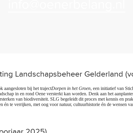
info@oenerbelang.nl
hting Landschapsbeheer Gelderland (v
 aangesloten bij het traject
Dorpen in het Groen
, een initiatief van S
schap in en rond Oene versterkt kan worden. Denk aan het aanplanten 
sterken van biodiversiteit. SLG begeleidt dit proces met kennis en prak
n én te verrijken, met oog voor natuur, cultuurhistorie én de wensen 
oorjaar 2025)