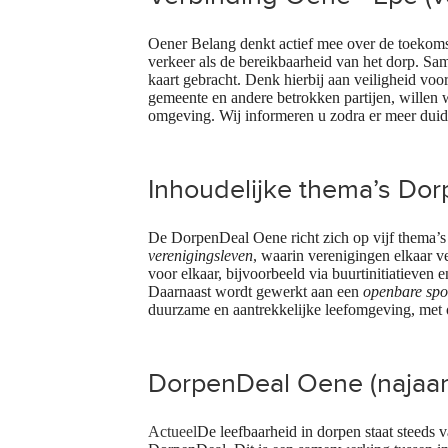
Oener Belang denkt actief mee over de toekomst
verkeer als de bereikbaarheid van het dorp. 
kaart gebracht. Denk hierbij aan veiligheid vo
gemeente en andere betrokken partijen, willen 
omgeving. Wij informeren u zodra er meer duide
Inhoudelijke thema’s Do
De DorpenDeal Oene richt zich op vijf thema’
verenigingsleven
, waarin verenigingen elkaar v
voor elkaar, bijvoorbeeld via buurtinitiatieven 
Daarnaast wordt gewerkt aan een
openbare spor
duurzame en aantrekkelijke leefomgeving, met 
DorpenDeal Oene (najaa
Actueel
De leefbaarheid in dorpen staat steeds