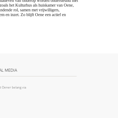
itiatieven van onderop worden ondersteund met
zoals het Kulturhus als huiskamer van Oene,
ndende rol, samen met vrijwilligers,
em en inzet. Zo blijft Oene een actief en
AL MEDIA
t Oener belang via