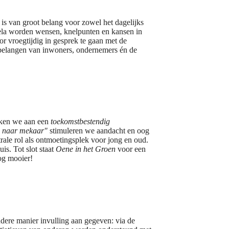
is van groot belang voor zowel het dagelijks
ela worden wensen, knelpunten en kansen in
r vroegtijdig in gesprek te gaan met de
e belangen van inwoners, ondernemers én de
rken we aan een
toekomstbestendig
 naar mekaar"
stimuleren we aandacht en oog
trale rol als ontmoetingsplek voor jong en oud.
is. Tot slot staat
Oene in het Groen
voor een
og mooier!
dere manier invulling aan gegeven: via de