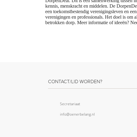
DorpenDeal. Dit is een samenwerking tussen in
kennis, menskracht en middelen. De DorpenDeal
een toekomstbestendig verenigingsleven en een 
verenigingen en professionals. Het doel is om al
betrokken dorp. Meer informatie of ideeën? Ne
CONTACT/LID WORDEN?
Secretariaat
info@oenerbelang.nl