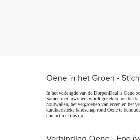
Oene in het Groen - Stic
In het verlengde van de DorpenDeal is Oene ook
Samen met inwoners wordt gekeken hoe het land
houtwallen, het vergroenen van erven en het ver
karakteristieke landschap rond Oene te behoude
contact met ons op!
Verbinding Oene - Epe (v