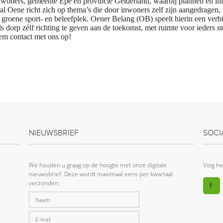
woners, gemeente Epe en provincie Gelderland, waarbij plannen en in
 Oene richt zich op thema’s die door inwoners zelf zijn aangedragen, 
groene sport- en beleefplek. Oener Belang (OB) speelt hierin een verbi
s dorp zélf richting te geven aan de toekomst, met ruimte voor ieders st
em contact met ons op!
NIEUWSBRIEF
SOCI
We houden u graag op de hoogte met onze digitale
Volg he
nieuwsbrief. Deze wordt maximaal eens per kwartaal
verzonden.