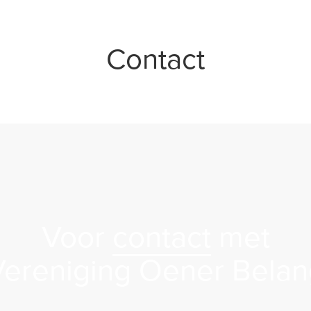
Contact
Voor
contact
met
Vereniging Oener Belan